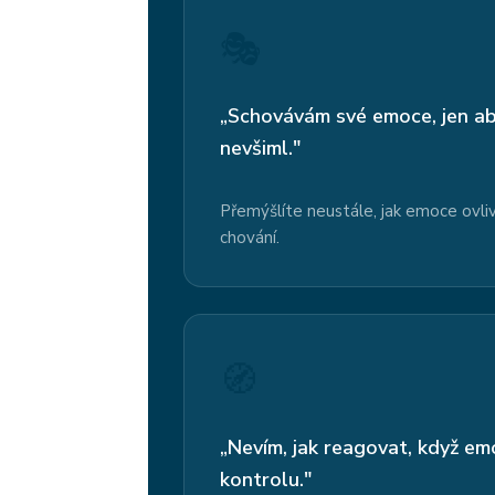
🎭
„Schovávám své emoce, jen ab
nevšiml."
Přemýšlíte neustále, jak emoce ovliv
chování.
🧭
„Nevím, jak reagovat, když e
kontrolu."