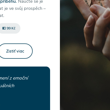
příběhu.
Naučte se je
t je ve svůj prospěch –
at.
💶 99 Kč
Zistiť viac
mení z emoční
tuálních
G