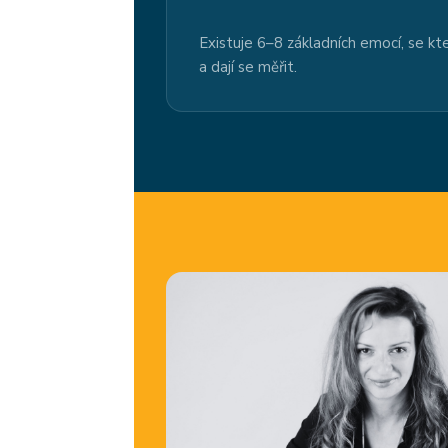
Existuje 6–8 základních emocí, se k
a dají se měřit.