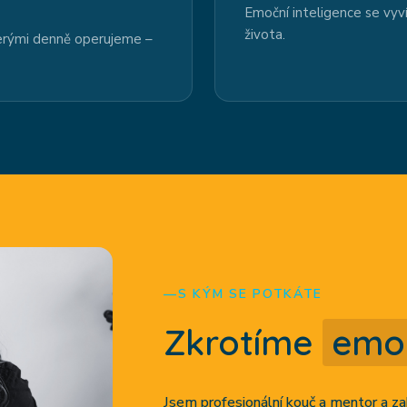
Emoční inteligence se vyvíj
života.
terými denně operujeme –
S KÝM SE POTKÁTE
Zkrotíme
emo
Jsem profesionální kouč a mentor a z