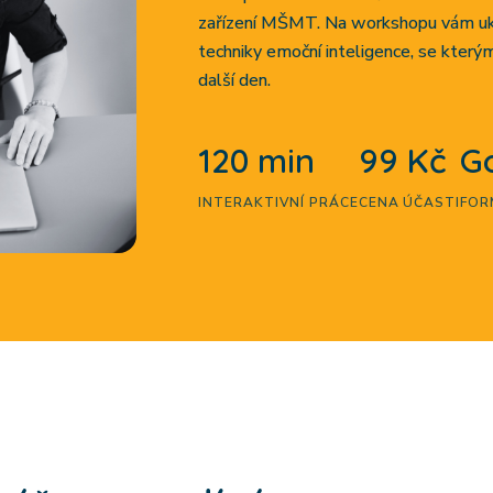
zařízení MŠMT. Na workshopu vám uká
techniky emoční inteligence, se kter
další den.
120 min
99 Kč
G
INTERAKTIVNÍ PRÁCE
CENA ÚČASTI
FOR