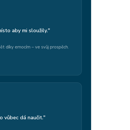
ísto aby mi sloužily."
ět díky emocím – ve svůj prospěch.
to vůbec dá naučit."