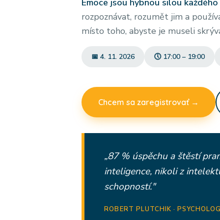
Emoce jsou hybnou silou každého 
rozpoznávat, rozumět jim a používa
místo toho, abyste je museli skrýv
📅 4. 11. 2026
🕔 17:00 – 19:00
Chcem sa zaregistrovať →
„87 % úspěchu a štěstí pra
inteligence, nikoli z intelek
schopností."
ROBERT PLUTCHIK · PSYCHOLO