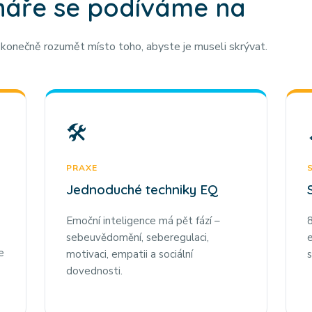
náře se podíváme na
konečně rozumět místo toho, abyste je museli skrývat.
🛠️
PRAXE
Jednoduché techniky EQ
Emoční inteligence má pět fází –
8
sebeuvědomění, seberegulaci,
e
motivaci, empatii a sociální
s
dovednosti.