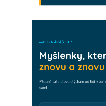
POZNÁVÁŠ SE?
Myšlenky, kte
znovu a znovu
Přesně tato slova slýchám od lidí, kteří
sami.