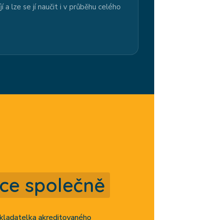
í a lze se jí naučit i v průběhu celého
ce společně
akladatelka akreditovaného