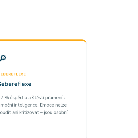
🔎
SEBEREFLEXE
Sebereflexe
7 % úspěchu a štěstí pramení z
emoční inteligence. Emoce nelze
oudit ani kritizovat – jsou osobní.