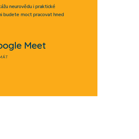
žu neurovědu i praktické
ými budete moct pracovat hned
oogle Meet
MÁT