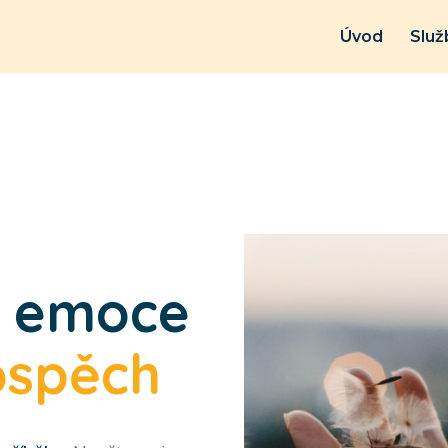
Úvod
Služ
t emoce
ospěch