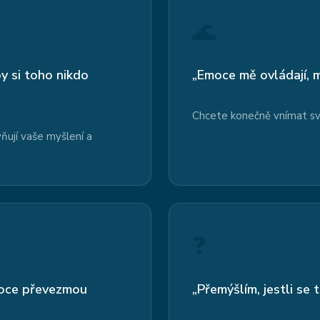
🌊
y si toho nikdo
„Emoce mě ovládají, m
Chcete konečně vnímat sv
ňují vaše myšlení a
❓
moce převezmou
„Přemýšlím, jestli se 