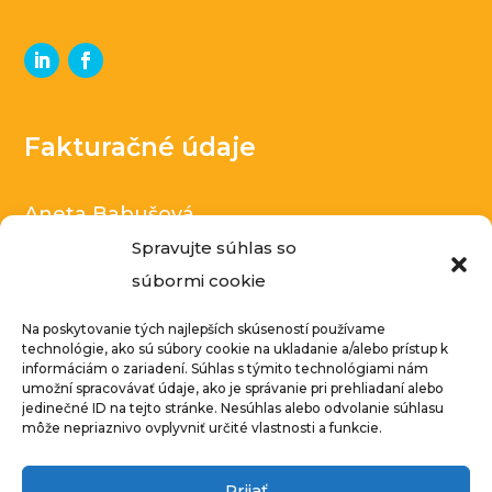
Fakturačné údaje
Aneta Babušová
V ladech 252/7, Zlonín
Spravujte súhlas so
súbormi cookie
Česká republika
IČ: 14040000
Na poskytovanie tých najlepších skúseností používame
technológie, ako sú súbory cookie na ukladanie a/alebo prístup k
DIČ: CZ8551258320
informáciám o zariadení. Súhlas s týmito technológiami nám
umožní spracovávať údaje, ako je správanie pri prehliadaní alebo
Podnikatelka zapísaná v živnostenskom
jedinečné ID na tejto stránke. Nesúhlas alebo odvolanie súhlasu
môže nepriaznivo ovplyvniť určité vlastnosti a funkcie.
rejstríku
Prijať