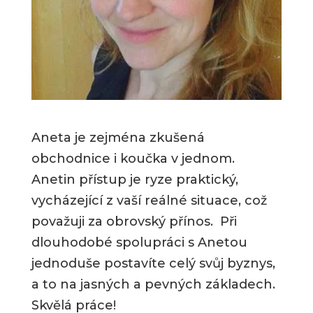
Aneta je zejména zkušená
obchodnice i koučka v jednom.
Anetin přístup je ryze praktický,
vycházející z vaší reálné situace, což
považuji za obrovský přínos. Při
dlouhodobé spolupráci s Anetou
jednoduše postavíte celý svůj byznys,
a to na jasných a pevných základech.
Skvělá práce!